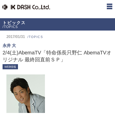
トピックス
/TOPICS
2017/01/31
/TOPICS
永井 大
2/4(土)AbemaTV「特命係長只野仁 AbemaTVオ
リジナル 最終回直前ＳＰ」
WEB情報