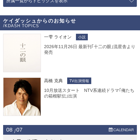
所属一覧からトピックスを表示
ケイダッシュからのお知らせ
/KDASH TOPICS
一雫 ライオン
小説
2026年11月26日 最新刊｢十二の眼｣流星舎より
発売
高橋 克典
TV出演情報
10月放送スタート NTV系連続ドラマ｢俺たち
の箱根駅伝｣出演
08
07