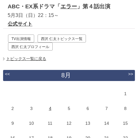
ABC・EX系ドラマ「
エラー
」第４話出演
5月3日（日）22：15～
公式サイト
TV出演情報
西沢 仁太トピックス一覧
西沢 仁太プロフィール
トピックス一覧に戻る
<<
>>
8月
1
2
3
4
5
6
7
8
9
10
11
12
13
14
15