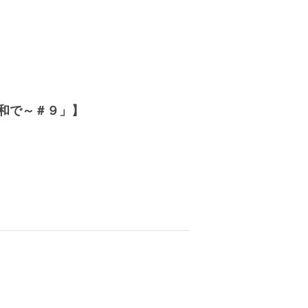
昭和で～＃９」】