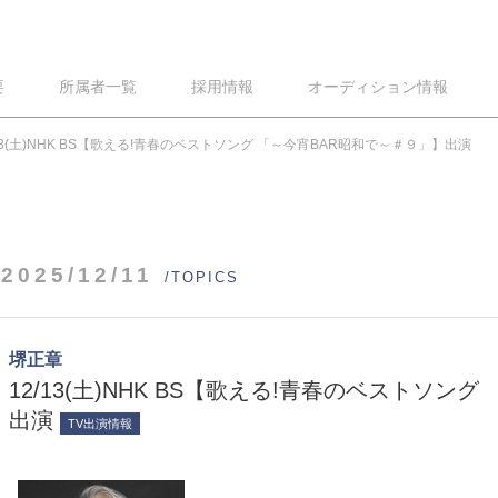
要
所属者一覧
採用情報
オーディション情報
/13(土)NHK BS【歌える!青春のベストソング 「～今宵BAR昭和で～＃９」】出演
2025/12/11
/TOPICS
堺正章
12/13(土)NHK BS【歌える!青春のベストソン
出演
TV出演情報