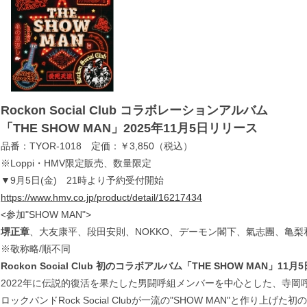
Rockon Social Club コラボレーションアルバム
「THE SHOW MAN」
2025年11月5日リリース
品番：TYOR-1018 定価：￥3,850（税込）
※Loppi・HMV限定販売、数量限定
▼9月5日(金) 21時より予約受付開始
https://www.hmv.co.jp/product/detail/16217434
<参加"SHOW MAN">
堺正章
、大友康平、段田安則、NOKKO、デーモン閣下、氣志團、亀梨和也
※敬称略/順不同
Rockon Social Club 初のコラボアルバム「THE SHOW MAN」1
2022年に伝説的復活を果たした男闘呼組メンバーを中心とした、寺岡
ロックバンドRock Social Clubが一流の"SHOW MAN"と作り上げ