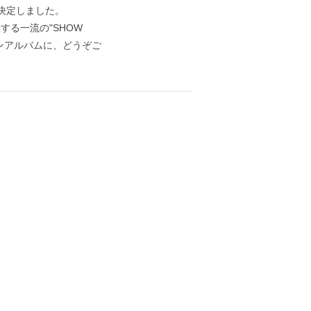
が決定しました。
る一流の"SHOW
ーションアルバムに、どうぞご