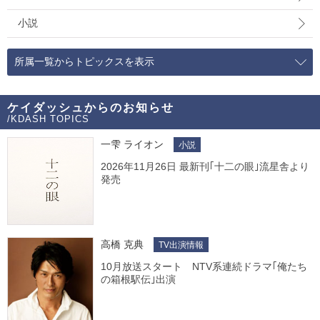
小説
所属一覧からトピックスを表示
ケイダッシュからのお知らせ
/KDASH TOPICS
一雫 ライオン
小説
2026年11月26日 最新刊｢十二の眼｣流星舎より
発売
高橋 克典
TV出演情報
10月放送スタート NTV系連続ドラマ｢俺たち
の箱根駅伝｣出演