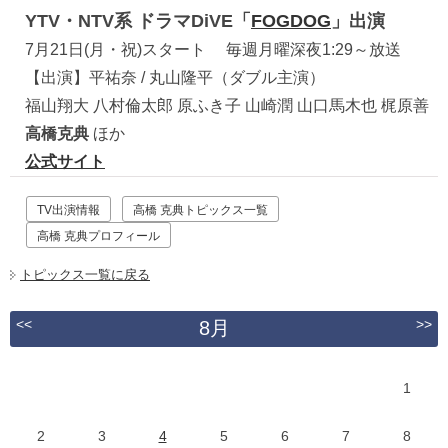
YTV・NTV系 ドラマDiVE「
FOGDOG
」出演
7月21日(月・祝)スタート 毎週月曜深夜1:29～放送
【出演】平祐奈 / 丸山隆平（ダブル主演）
福山翔大 八村倫太郎 原ふき子 山崎潤 山口馬木也 梶原善
高橋克典
ほか
公式サイト
TV出演情報
高橋 克典トピックス一覧
高橋 克典プロフィール
トピックス一覧に戻る
<<
>>
8月
1
2
3
4
5
6
7
8