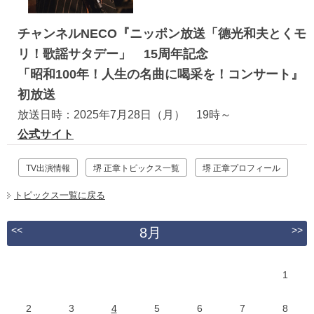
チャンネルNECO『ニッポン放送「德光和夫とくモ
リ！歌謡サタデー」 15周年記念
「昭和100年！人生の名曲に喝采を！コンサート』
初放送
放送日時：2025年7月28日（月） 19時～
公式サイト
TV出演情報
堺 正章トピックス一覧
堺 正章プロフィール
トピックス一覧に戻る
<<
>>
8月
1
2
3
4
5
6
7
8