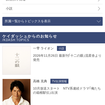
小説
所属一覧からトピックスを表示
ケイダッシュからのお知らせ
/KDASH TOPICS
一雫 ライオン
小説
2026年11月26日 最新刊｢十二の眼｣流星舎より
発売
高橋 克典
TV出演情報
10月放送スタート NTV系連続ドラマ｢俺たち
の箱根駅伝｣出演