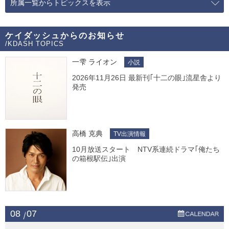
所属一覧からトピックスを表示
ケイダッシュからのお知らせ
/KDASH TOPICS
一雫 ライオン
小説
2026年11月26日 最新刊｢十二の眼｣流星舎より
発売
高橋 克典
TV出演情報
10月放送スタート NTV系連続ドラマ｢俺たち
の箱根駅伝｣出演
08
07