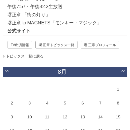
午後7:57～午後8:42生放送
堺正章 「街の灯り」
堺正章 to MAGNETS「モンキー・マジック」
公式サイト
TV出演情報
堺 正章トピックス一覧
堺 正章プロフィール
トピックス一覧に戻る
<<
>>
8月
1
2
3
4
5
6
7
8
9
10
11
12
13
14
15