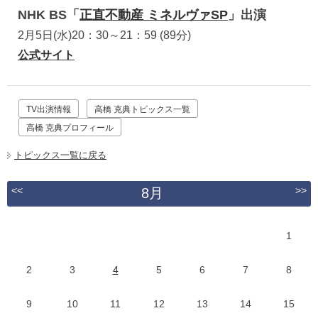
NHK BS「
正直不動産 ミネルヴァSP
」出演
2月5日(水)20：30～21：59 (89分)
公式サイト
TV出演情報
高橋 克典トピックス一覧
高橋 克典プロフィール
トピックス一覧に戻る
<<
>>
8月
1
2
3
4
5
6
7
8
9
10
11
12
13
14
15