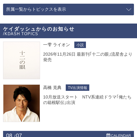
所属一覧からトピックスを表示
ケイダッシュからのお知らせ
/KDASH TOPICS
一雫 ライオン
小説
2026年11月26日 最新刊｢十二の眼｣流星舎より
発売
高橋 克典
TV出演情報
10月放送スタート NTV系連続ドラマ｢俺たち
の箱根駅伝｣出演
08
07