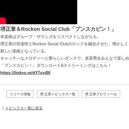
堺正章＆Rockon Social Club「プンスカピン！」
本楽曲はグループ・サウンズをリスペクトしながらも、
堺正章の音楽性とRockon Social Clubのロックを融合させた、懐かし
新しい楽曲となっている。
キャッチ―なメロディーと愛らしいダンスで、老若男女みんなで楽し
「プンスカピン！」ダウンロード&ストリーミングはこちら！
https://linkco.re/dY7yxtBf
リリース情報
堺 正章トピックス一覧
堺 正章プロフィール
トピックス一覧に戻る