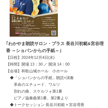
｢わかやま朗読サロン・プラス 長谷川初範&宮谷理
香 ～ショパンからの手紙～｣
【日程】2024年12月4日(水)
【時間】開場 13：30 ／ 開演 14：00
【会場】和歌山城ホール 小ホール
◆「ショパンからの手紙」朗読×演奏
革命のエチュード、ワルツ
別れの曲、スケルツォ第1番
ピアノ協奏曲第1番、第2番より
◆トークセッション 長谷川初範 × 宮谷理香