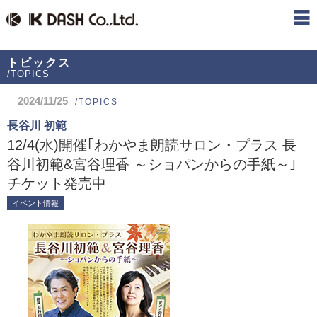
トピックス
/TOPICS
2024/11/25
/TOPICS
長谷川 初範
12/4(水)開催｢わかやま朗読サロン・プラス 長
谷川初範&宮谷理香 ～ショパンからの手紙～｣
チケット発売中
イベント情報