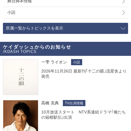
舞台脚本情報
小説
所属一覧からトピックスを表示
ケイダッシュからのお知らせ
/KDASH TOPICS
一雫 ライオン
小説
2026年11月26日 最新刊｢十二の眼｣流星舎より
発売
高橋 克典
TV出演情報
10月放送スタート NTV系連続ドラマ｢俺たち
の箱根駅伝｣出演