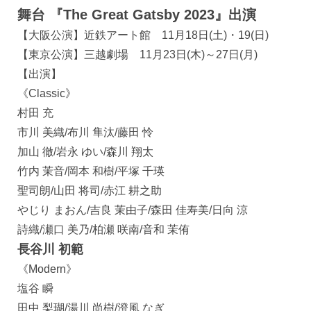
舞台 『The Great Gatsby 2023』出演
【大阪公演】近鉄アート館 11月18日(土)・19(日)
【東京公演】三越劇場 11月23日(木)～27日(月)
【出演】
《Classic》
村田 充
市川 美織/布川 隼汰/藤田 怜
加山 徹/岩永 ゆい/森川 翔太
竹内 茉音/岡本 和樹/平塚 千瑛
聖司朗/山田 将司/赤江 耕之助
やじり まおん/吉良 茉由子/森田 佳寿美/日向 涼
詩織/瀬口 美乃/柏瀬 咲南/音和 茉侑
長谷川 初範
《Modern》
塩谷 瞬
田中 梨瑚/湯川 尚樹/澄風 なぎ