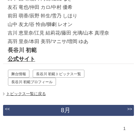
友石 竜也/仲田 カロ/中村 優希
前田 萌香/辰野 幹生/雪乃 しほり
山中 友太/谷 怜由/獅劇 レオン
吉川 恵里奈/江見 結莉花/藤田 光璃/山本 真理奈
高羽 里奈/本田 美羽/マニサ/増岡 ゆあ
長谷川 初範
公式サイト
舞台情報
長谷川 初範トピックス一覧
長谷川 初範プロフィール
トピックス一覧に戻る
<<
>>
8月
1