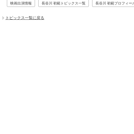
映画出演情報
長谷川 初範トピックス一覧
長谷川 初範プロフィー
トピックス一覧に戻る