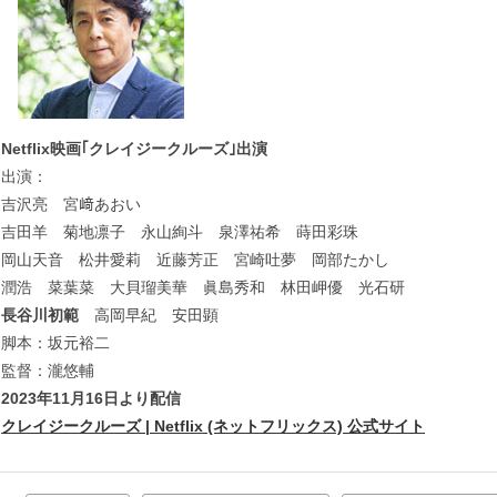
Netflix映画｢クレイジークルーズ｣出演
出演：
吉沢亮 宮﨑あおい
吉田羊 菊地凛子 永山絢斗 泉澤祐希 蒔田彩珠
岡山天音 松井愛莉 近藤芳正 宮崎吐夢 岡部たかし
潤浩 菜葉菜 大貝瑠美華 眞島秀和 林田岬優 光石研
長谷川初範
高岡早紀 安田顕
脚本：坂元裕二
監督：瀧悠輔
2023年11月16日より配信
クレイジークルーズ | Netflix ( ネ ッ ト フ リ ッ ク ス ) 公 式サ イ ト