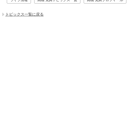
ライブ情報
高橋 克典トピックス一覧
高橋 克典プロフィール
トピックス一覧に戻る