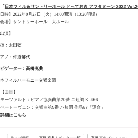
「
日本フィル＆サントリーホール とっておき アフタヌーン 2022 Vol.2
日時】2022年9月27日（火）14:00開演（13:20開場）
会場】サントリーホール 大ホール
出演】
揮：太田弦
アノ：仲道郁代
ビゲーター：高橋克典
本フィルハーモニー交響楽団
【曲目】
モーツァルト：ピアノ協奏曲第20番 ニ短調 K. 466
ベートーヴェン：交響曲第5番 ハ短調 作品67「運命」
詳細はこちら