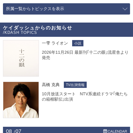
所属一覧からトピックスを表示
ケイダッシュからのお知らせ
/KDASH TOPICS
一雫 ライオン
小説
2026年11月26日 最新刊｢十二の眼｣流星舎より
発売
高橋 克典
TV出演情報
10月放送スタート NTV系連続ドラマ｢俺たち
の箱根駅伝｣出演
08
07