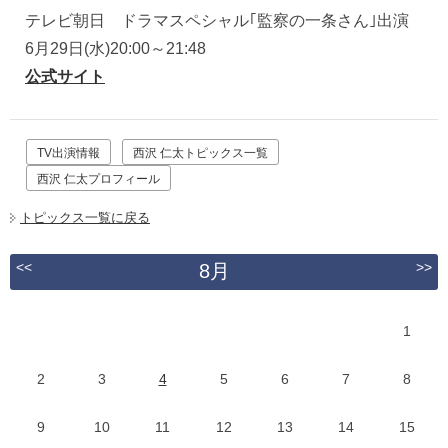
テレビ朝日 ドラマスペシャル｢監察の一条さん｣出演
6月29日(水)20:00～21:48
公式サイト
TV出演情報
西沢 仁太トピックス一覧
西沢 仁太プロフィール
トピックス一覧に戻る
<<
>>
8月
1
2
3
4
5
6
7
8
9
10
11
12
13
14
15