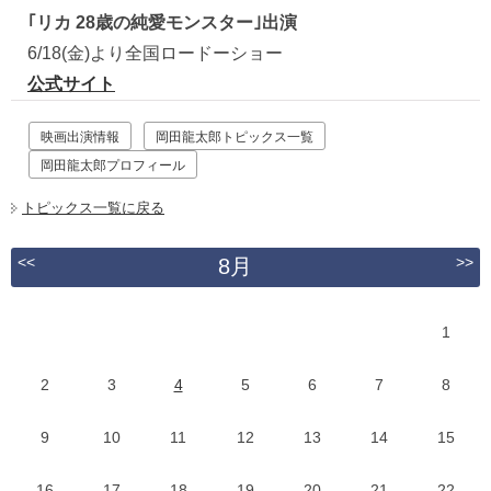
｢リカ 28歳の純愛モンスター｣出演
6/18(金)より全国ロードーショー
公式サイト
映画出演情報
岡田龍太郎トピックス一覧
岡田龍太郎プロフィール
トピックス一覧に戻る
<<
>>
8月
1
2
3
4
5
6
7
8
9
10
11
12
13
14
15
16
17
18
19
20
21
22