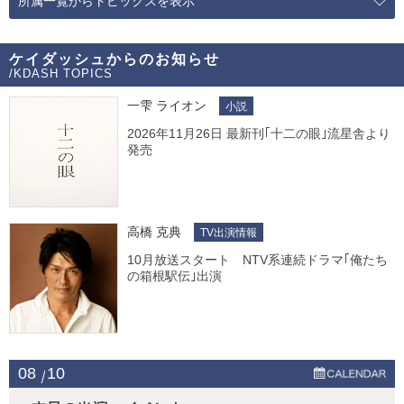
所属一覧からトピックスを表示
ケイダッシュからのお知らせ
/KDASH TOPICS
一雫 ライオン
小説
2026年11月26日 最新刊｢十二の眼｣流星舎より
発売
高橋 克典
TV出演情報
10月放送スタート NTV系連続ドラマ｢俺たち
の箱根駅伝｣出演
08
10