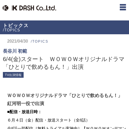
トピックス
/TOPICS
2021/04/30
/TOPICS
長谷川 初範
6/4(金)スタート ＷＯＷＯＷオリジナルドラマ
「ひとりで飲めるもん！」出演
TV出演情報
ＷＯＷＯＷオリジナルドラマ「ひとりで飲めるもん！」
紅河明一役で
出演
■配信・放送日時：
６月４日（金）配信・放送スタート（全
8
話）
全
8
話一挙配信［無料トライアル実施中］【ＷＯＷＯＷオンデマン