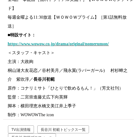
ド】
毎週金曜よる
11:30
放送【ＷＯＷＯＷプライム】［第
1
話無料放
送］
■特設サイト：
https://www.wowow.co.jp/drama/original/nomerumon/
＜スタッフ・キャスト＞
主演：大政絢
桐山漣大友花恋／谷村美月／飛永翼
(
ラバーガール
)
村杉蝉之
介 紫吹淳／
長谷川初範
原作：コナリミサト「ひとりで飲めるもん！」（芳文社刊）
監督：二宮崇進藤丈広下向英輝
脚本：横田理恵水橋文美江井上季子
制作：
WOWOWThe icon
TV出演情報
長谷川 初範トピックス一覧