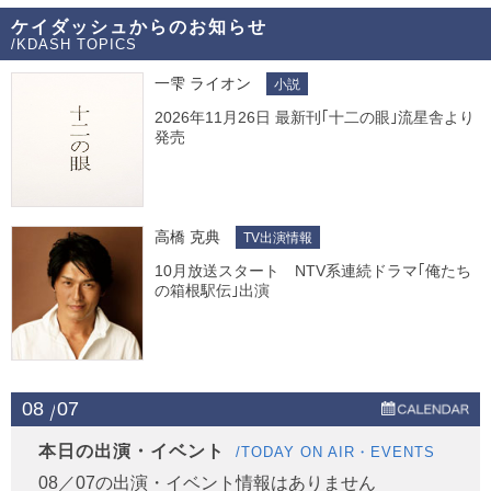
ケイダッシュからのお知らせ
/KDASH TOPICS
一雫 ライオン
小説
2026年11月26日 最新刊｢十二の眼｣流星舎より
発売
高橋 克典
TV出演情報
10月放送スタート NTV系連続ドラマ｢俺たち
の箱根駅伝｣出演
08
07
本日の出演・イベント
/TODAY ON AIR・EVENTS
08／07の出演・イベント情報はありません