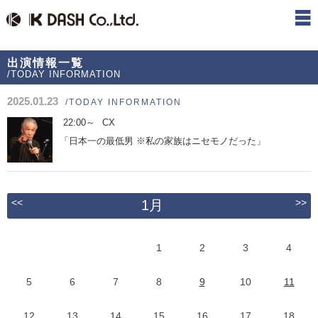
出演情報一覧
/TODAY INFORMATION
2025.01.23
/TODAY INFORMATION
22:00～
CX
「日本一の最低男 ※私の家族はニセモノだった」
<<
>>
1月
1
2
3
4
5
6
7
8
9
10
11
12
13
14
15
16
17
18