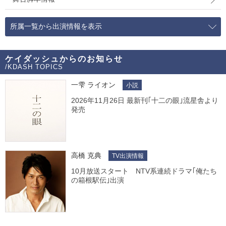
所属一覧から出演情報を表示
ケイダッシュからのお知らせ
/KDASH TOPICS
一雫 ライオン
小説
2026年11月26日 最新刊｢十二の眼｣流星舎より
発売
高橋 克典
TV出演情報
10月放送スタート NTV系連続ドラマ｢俺たち
の箱根駅伝｣出演