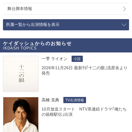
舞台脚本情報
所属一覧から出演情報を表示
ケイダッシュからのお知らせ
/KDASH TOPICS
一雫 ライオン
小説
2026年11月26日 最新刊｢十二の眼｣流星舎より
発売
高橋 克典
TV出演情報
10月放送スタート NTV系連続ドラマ｢俺たち
の箱根駅伝｣出演