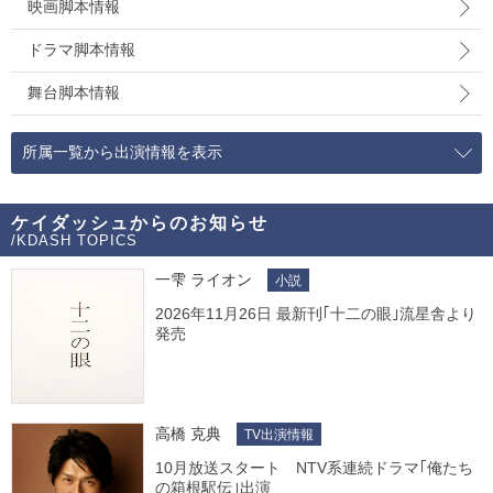
映画脚本情報
ドラマ脚本情報
舞台脚本情報
所属一覧から出演情報を表示
ケイダッシュからのお知らせ
/KDASH TOPICS
一雫 ライオン
小説
2026年11月26日 最新刊｢十二の眼｣流星舎より
発売
高橋 克典
TV出演情報
10月放送スタート NTV系連続ドラマ｢俺たち
の箱根駅伝｣出演