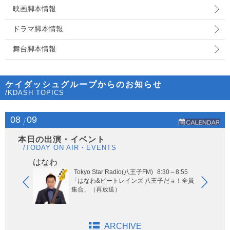
映画脚本情報
ドラマ脚本情報
舞台脚本情報
ケイダッシュグループからのお知らせ
/KDASH TOPICS
08
09
本日の出演・イベント
/TODAY ON AIR・EVENTS
はなわ
ヤー
Tokyo Star Radio(八王子FM)
8:30～8:55
玉エリア
「はなわ&ビートレインズ 八王子だョ！全員
集合」（再放送）
ARCHIVE