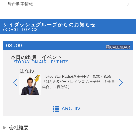
舞台脚本情報
ケイダッシュグループからのお知らせ
/KDASH TOPICS
08
09
本日の出演・イベント
/TODAY ON AIR・EVENTS
はなわ
ヤー
Tokyo Star Radio(八王子FM)
8:30～8:55
玉エリア
「はなわ&ビートレインズ 八王子だョ！全員
集合」（再放送）
ARCHIVE
会社概要