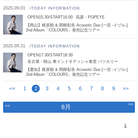
2025.09.01
/TODAY INFORMATION
OPEN15:30/START16:00
高梁・POPEYE
【岡山】梶原順 & 関根彰良 Acoustic Duo [一弦 -イヅル-]
2nd Album「COLOURS」発売記念ツアー
2025.08.31
/TODAY INFORMATION
OPEN17:30/START18:30
名古屋・桜山 東インドオディシャ食堂 パツカリー
【愛知】梶原順 & 関根彰良 Acoustic Duo [一弦 -イヅル-]
2nd Album「COLOURS」発売記念ツアー
<<
1
2
3
4
5
6
7
8
9
>>
>>
<<
8月
1