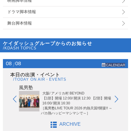
映画脚本情報
ドラマ脚本情報
舞台脚本情報
ケイダッシュグループからのお知らせ
/KDASH TOPICS
08
08
本日の出演・イベント
/TODAY ON AIR・EVENTS
Hi-Hi
風男塾
大阪/ アメリカ村 BEYOND
【1部】開場 12:00/ 開演 12:30 【2部】開場
16:00/ 開演 16:30
［風男塾LIVE TOUR 2026 灼熱天国!!開宴!! ～
バカ熱ハッピーマシマシで～］
ARCHIVE