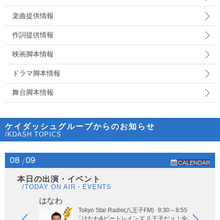
楽曲提供情報
作詞提供情報
映画脚本情報
ドラマ脚本情報
舞台脚本情報
ケイダッシュグループからのお知らせ
/KDASH TOPICS
08
09
本日の出演・イベント
/TODAY ON AIR・EVENTS
はなわ
ヤー
Tokyo Star Radio(八王子FM)
8:30～8:55
玉エリア
「はなわ&ビートレインズ 八王子だョ！全員