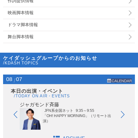
作詞提供情報
映画脚本情報
ドラマ脚本情報
舞台脚本情報
ケイダッシュグループからのお知らせ
/KDASH TOPICS
08
07
本日の出演・イベント
/TODAY ON AIR・EVENTS
ジャガモンド斉藤
オー
JFN系全国ネット
9:35～9:55
ないサッ
「OH! HAPPY MORNING」（リモート出
演）