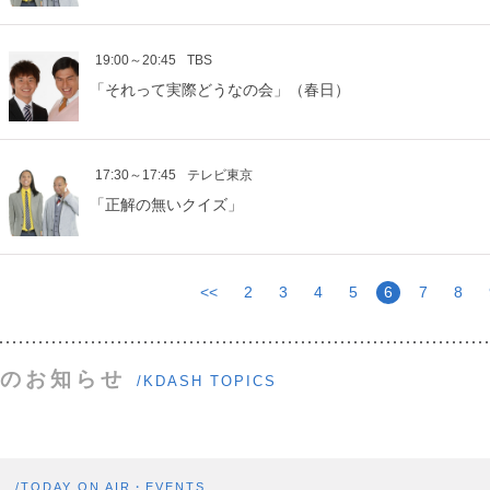
19:00～20:45
TBS
「それって実際どうなの会」（春日）
17:30～17:45
テレビ東京
「正解の無いクイズ」
<<
2
3
4
5
6
7
8
のお知らせ
/KDASH TOPICS
ト
/TODAY ON AIR・EVENTS