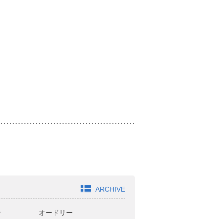
ARCHIVE
ン
オードリー
どきどきキャンプ
ジ