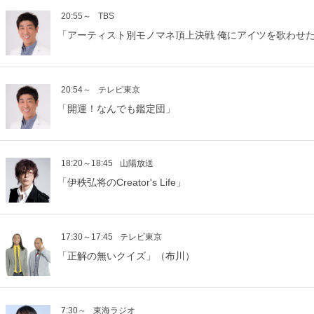
20:55～
TBS
「アーティスト別モノマネ頂上決戦 俺にアイツを歌わせ
20:54～
テレビ東京
「開運！なんでも鑑定団」
18:20～18:45
山陽放送
「伊秩弘将のCreator's Life」
17:30～17:45
テレビ東京
「正解の無いクイズ」（布川）
7:30～
東海ラジオ