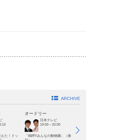
ARCHIVE
ン
オードリー
どきどきキャンプ
ジ
ビ
日本テレビ
TOKYO MX
19:00～20:00
:10
19:00～20:00
考えた！ドッ
「嗚呼‼みんなの動物園」（春
「Powered by TV〜元気ジャパ
「