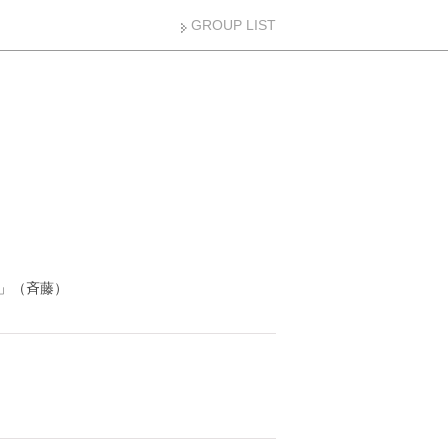
GROUP LIST
」（斉藤）