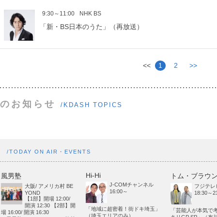
9:30～11:00
NHK BS
「新・BS日本のうた」（再放送）
<<
1
2
>>
のお知らせ
/KDASH TOPICS
ト
/TODAY ON AIR・EVENTS
Hi-Hi
風男塾
トム・ブラウ
J-COMチャンネル
大阪/ アメリカ村 BE
フジテレ
16:00～
YOND
18:30～23
【1部】開場 12:00/
開演 12:30 【2部】開
「地域に超密着！街ドキ埼玉」
「芸能人が本気で
場 16:00/ 開演 16:30
（埼玉エリアのみ）