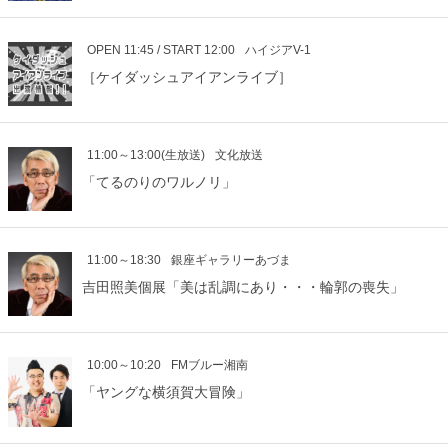
OPEN 11:45 / START 12:00
ハイジアV-1
［ケイダッシュアイアンライブ］
11:00～13:00(生放送)
文化放送
「てるのりのワルノリ」
11:00～18:30
銀座ギャラリーあづま
吉田照美個展「美は乱調にあり・・・輪郭の喪失」
10:00～10:20
FMブルー湘南
「ヤングな横須賀大冒険」