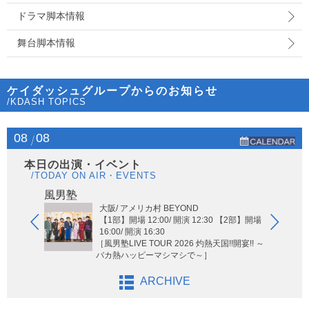
ドラマ脚本情報
舞台脚本情報
ケイダッシュグループからのお知らせ
/KDASH TOPICS
08
08
本日の出演・イベント
/TODAY ON AIR・EVENTS
Hi-Hi
風男塾
大阪/ アメリカ村 BEYOND
【1部】開場 12:00/ 開演 12:30 【2部】開場
16:00/ 開演 16:30
［風男塾LIVE TOUR 2026 灼熱天国!!開宴!! ～
バカ熱ハッピーマシマシで～］
ARCHIVE