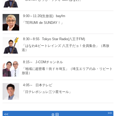
9:00～11:20(生放送)
bayfm
「TERUMI de SUNDAY！」
8:30～8:55
Tokyo Star Radio(八王子FM)
「はなわ&ビートレインズ 八王子だョ！全員集合」（再放
送）
8:15～
J-COMチャンネル
「地域に超密着！街ドキ埼玉」（埼玉エリアのみ・リピート
放送）
4:05～
日本テレビ
「日テレポシュレ三ツ星モール」
>>
<<
8月