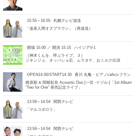
15:55～16:55
札幌テレビ放送
「道産人間オズブラウン」（再放送）
開場 15:00 ／ 開演 15:15
ハイジアV-1
［神木くんを、呼ぶライブ。３］
ジネンジョ、オッパショ石、ムラタケ、おミルク出演
OPEN14:00/START14:30
香川 丸亀・ピアノcafeルフラン
梶原順 & 関根彰良 Acoustic Duo [一弦 -イヅル-]「1st Album
“Two for One” 発売記念ライブ」
13:59～14:54
関西テレビ
「マルコポロリ」
13:59～14:54
関西テレビ