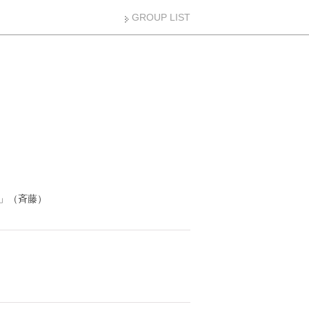
GROUP LIST
」（斉藤）