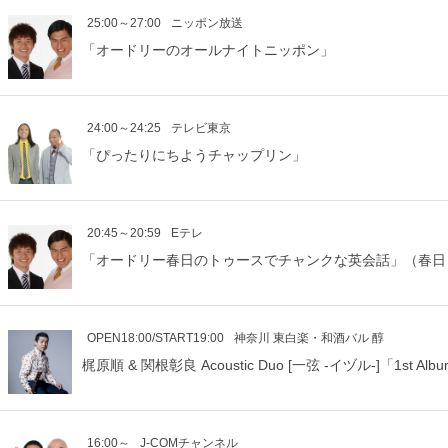
25:00～27:00
ニッポン放送
「オードリーのオールナイトニッポン」
24:00～24:25
テレビ東京
「ぴったりにちようチャップリン」
20:45～20:59
Eテレ
「オードリー春日のトゥースでチャンクな英会話」（春日
OPEN18:00/START19:00
神奈川 東白楽・和酒バル 醇
梶原順 & 関根彰良 Acoustic Duo [一弦 -イヅル-]「1st Alb
16:00～
J-COMチャンネル