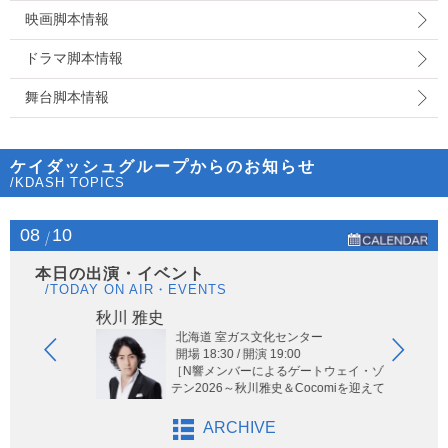
映画脚本情報
ドラマ脚本情報
舞台脚本情報
ケイダッシュグループからのお知らせ
/KDASH TOPICS
08
10
本日の出演・イベント
/TODAY ON AIR・EVENTS
秋川 雅史
ヤー
北海道 室ガス文化センター
開場 18:30 / 開演 19:00
［N響メンバーによるゲートウェイ・ゾリス
テン2026～秋川雅史＆Cocomiを迎えて～］
ARCHIVE