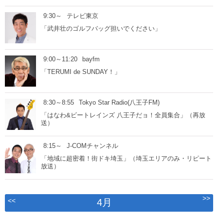
9:30～
テレビ東京
「武井壮のゴルフバッグ担いでください」
9:00～11:20
bayfm
「TERUMI de SUNDAY！」
8:30～8:55
Tokyo Star Radio(八王子FM)
「はなわ&ビートレインズ 八王子だョ！全員集合」（再放
送）
8:15～
J-COMチャンネル
「地域に超密着！街ドキ埼玉」（埼玉エリアのみ・リピート
放送）
>>
<<
4月