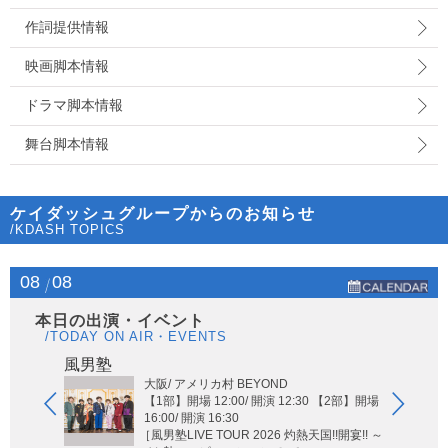
作詞提供情報
映画脚本情報
ドラマ脚本情報
舞台脚本情報
ケイダッシュグループからのお知らせ
/KDASH TOPICS
08
08
本日の出演・イベント
/TODAY ON AIR・EVENTS
Hi-Hi
風男塾
大阪/ アメリカ村 BEYOND
【1部】開場 12:00/ 開演 12:30 【2部】開場
16:00/ 開演 16:30
［風男塾LIVE TOUR 2026 灼熱天国!!開宴!! ～