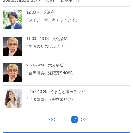
渋谷区文化総合センター大和田 伝承ホール
12:00～
明治座
「メイジ・ザ・キャッツアイ」
11:00～13:00
文化放送
「てるのりのワルノリ」
9:30～9:50
大分放送
「吉田照美の森羅万SHOW」
9:25～10:25
くまもと県民テレビ
「サタココ」（熊本エリア）
<<
1
2
>>