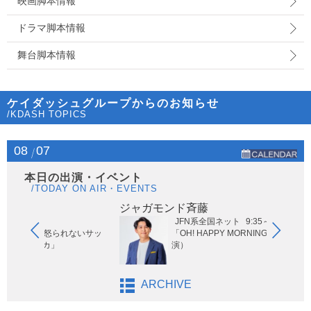
映画脚本情報
ドラマ脚本情報
舞台脚本情報
ケイダッシュグループからのお知らせ
/KDASH TOPICS
08
07
本日の出演・イベント
/TODAY ON AIR・EVENTS
ジャガモンド斉藤
JFN系全国ネット
9:35～9:55
怒られないサッ
「OH! HAPPY MORNING」（リモート出
カ」
演）
ARCHIVE