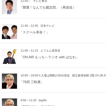
12:54～
テレビ東京
「開運！なんでも鑑定団」（再放送）
11:45～12:45
日本テレビ
「スクール革命！」
11:00～11:15
エフエム世田谷
「ON AIR もっち～ラジオ with はなわ」
10:00～18:00※入場は閉館の30分前迄
国立新美術館 2階 2A.2B.2
「76回 三軌展」
9:00～11:20
bayfm