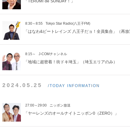
「TERUMI de SUNDAY！」
8:30～8:55
Tokyo Star Radio(八王子FM)
「はなわ&ビートレインズ 八王子だョ！全員集合」（再放
8:15～
J-COMチャンネル
「地域に超密着！街ドキ埼玉」（埼玉エリアのみ）
2024.05.25
/TODAY INFORMATION
27:00～29:00
ニッポン放送
「ヤーレンズのオールナイトニッポン0（ZERO）」