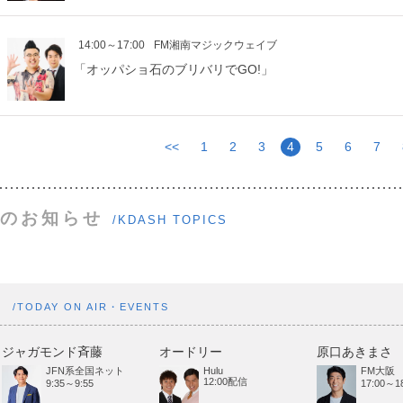
14:00～17:00
FM湘南マジックウェイブ
「オッパショ石のブリバリでGO!」
<<
1
2
3
4
5
6
7
のお知らせ
/KDASH TOPICS
ト
/TODAY ON AIR・EVENTS
ジャガモンド斉藤
オードリー
原口あきまさ
JFN系全国ネット
Hulu
FM大阪
12:00配信
9:35～9:55
17:00～18