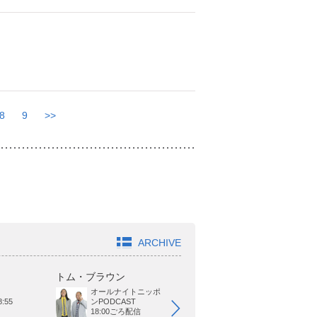
8
9
>>
ARCHIVE
トム・ブラウン
ジャガモンド斉藤
オ
オールナイトニッポ
BAYFM
21:00～22:00
:55
ンPODCAST
18:00ごろ配信