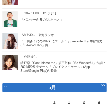
8:30～11:00
TBSラジオ
「パンサー向井の#ふらっと」
AM7:30～
東海ラジオ
「下川みくにのMIRAIにエール！」presented by 中部電力
(「GRooVE929」内)
作詞提供
綾戸恋「Cant’ blame me」須王芦佳「So Wonderful」作詞＊
2024/5/9発売ゲーム「ブレイクマイケース」(App
Store/Google Play)内収録
>>
<<
5月
1
2
3
4