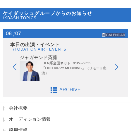
ケイダッシュグループからのお知らせ
/KDASH TOPICS
08
07
本日の出演・イベント
/TODAY ON AIR・EVENTS
ジャガモンド斉藤
オー
JFN系全国ネット
9:35～9:55
ないサッ
「OH! HAPPY MORNING」（リモート出
演）
ARCHIVE
会社概要
オーディション情報
採用情報