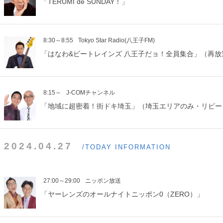
「TERUMI de SUNDAY！」
8:30～8:55
Tokyo Star Radio(八王子FM)
「はなわ&ビートレインズ 八王子だョ！全員集合」（再放
8:15～
J-COMチャンネル
「地域に超密着！街ドキ埼玉」（埼玉エリアのみ・リピー
2024.04.27
/TODAY INFORMATION
27:00～29:00
ニッポン放送
「ヤーレンズのオールナイトニッポン0（ZERO）」