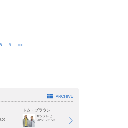
8
9
>>
ARCHIVE
トム・ブラウン
オードリー
ヤ
サンテレビ
日本テレビ
:00
20:53～21:23
25:29～25:59