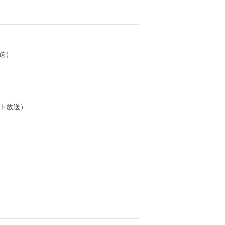
送）
ト放送）