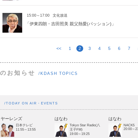
15:00～17:00
文化放送
「伊東四朗・吉田照美 親父熱愛(パッション)」
<<
1
2
3
4
5
6
7
のお知らせ
/KDASH TOPICS
ト
/TODAY ON AIR・EVENTS
ヤーレンズ
はなわ
はなわ
日本テレビ
Tokyo Star Radio(八
NACK5
20:00～23
11:55～13:55
王子FM)
19:00～19:25