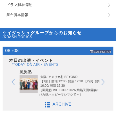
ドラマ脚本情報
舞台脚本情報
ケイダッシュグループからのお知らせ
/KDASH TOPICS
08
08
本日の出演・イベント
/TODAY ON AIR・EVENTS
Hi-Hi
風男塾
大阪/ アメリカ村 BEYOND
【1部】開場 12:00/ 開演 12:30 【2部】開場
16:00/ 開演 16:30
［風男塾LIVE TOUR 2026 灼熱天国!!開宴!! ～
バカ熱ハッピーマシマシで～］
ARCHIVE