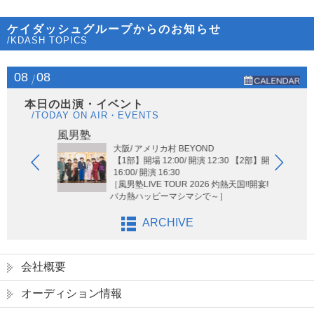
ケイダッシュグループからのお知らせ
/KDASH TOPICS
08
08
本日の出演・イベント
/TODAY ON AIR・EVENTS
Hi-Hi
風男塾
大阪/ アメリカ村 BEYOND
【1部】開場 12:00/ 開演 12:30 【2部】開場
16:00/ 開演 16:30
［風男塾LIVE TOUR 2026 灼熱天国!!開宴!! ～
バカ熱ハッピーマシマシで～］
ARCHIVE
会社概要
オーディション情報