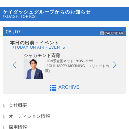
ケイダッシュグループからのお知らせ
/KDASH TOPICS
08
07
本日の出演・イベント
/TODAY ON AIR・EVENTS
ジャガモンド斉藤
オー
JFN系全国ネット
9:35～9:55
ないサッ
「OH! HAPPY MORNING」（リモート出
演）
ARCHIVE
会社概要
オーディション情報
採用情報