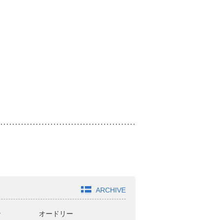
ARCHIVE
ン
オードリー
どきどきキャンプ
ジ