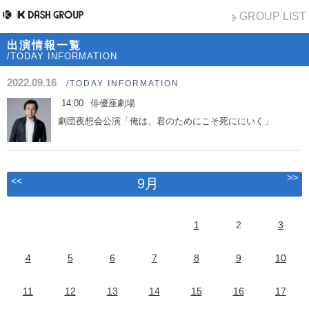
GROUP LIST
出演情報一覧
/TODAY INFORMATION
2022.09.16
/TODAY INFORMATION
14:00
俳優座劇場
劇団夜想会公演「俺は、君のためにこそ死ににいく」
>>
<<
9月
1
2
3
4
5
6
7
8
9
10
11
12
13
14
15
16
17