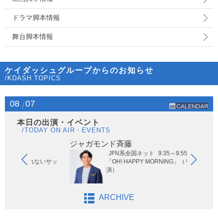
ドラマ脚本情報
舞台脚本情報
ケイダッシュグループからのお知らせ
/KDASH TOPICS
08
07
本日の出演・イベント
/TODAY ON AIR・EVENTS
ジャガモンド斉藤
JFN系全国ネット
9:35～9:55
られないサッ
「OH! HAPPY MORNING」（リモート出
」
演）
ARCHIVE