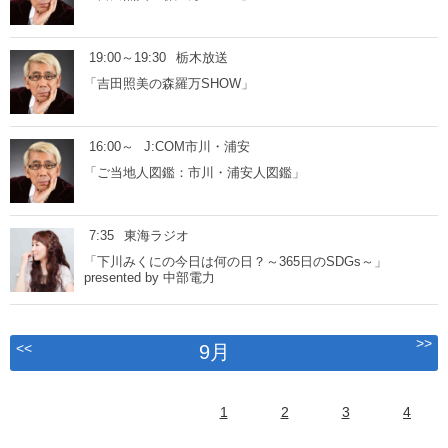
19:00～19:30
栃木放送
「吉田照美の森羅万SHOW」
16:00～
J:COM市川・浦安
「ご当地人図鑑：市川・浦安人図鑑」
7:35
東海ラジオ
「下川みくにの今日は何の日？～365日のSDGs～」
presented by 中部電力
>>
<<
9月
1
2
3
4