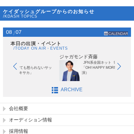
ケイダッシュグループからのお知らせ
/KDASH TOPICS
08
07
本日の出演・イベント
/TODAY ON AIR・EVENTS
ジャガモンド斉藤
JFN系全国ネット
9:35～9:55
ても怒られないサッ
「OH! HAPPY MORNING」（リモート出
ゲキサカ」
演）
ARCHIVE
会社概要
オーディション情報
採用情報