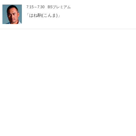
7:15～7:30
BSプレミアム
「はね駒(こんま)」