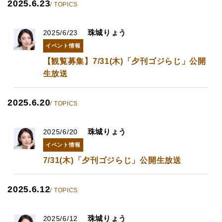
2025.6.23
/ TOPICS
珠城りょう
2025/6/23
イベント情報
【観覧募集】7/31(木)「夕刊ゴジらじ」公開
生放送
2025.6.20
/ TOPICS
珠城りょう
2025/6/20
イベント情報
7/31(木)「夕刊ゴジらじ」公開生放送
2025.6.12
/ TOPICS
珠城りょう
2025/6/12