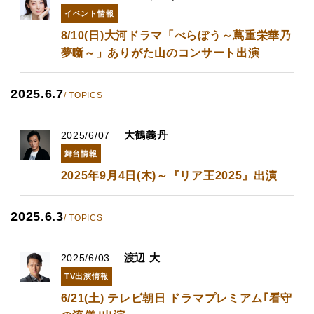
イベント情報
8/10(日)大河ドラマ「べらぼう～蔦重栄華乃
夢噺～」ありがた山のコンサート出演
2025.6.7
/ TOPICS
大鶴義丹
2025/6/07
舞台情報
2025年9月4日(木)～『リア王2025』出演
2025.6.3
/ TOPICS
渡辺 大
2025/6/03
TV出演情報
6/21(土) テレビ朝日 ドラマプレミアム｢看守