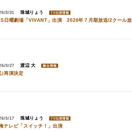
珠城りょう
26/3/31
TV出演情報
BS日曜劇場「VIVANT」出演 2026年７月期放送/2クール
渡辺 大
26/3/27
舞台情報
罠｣再演決定
珠城りょう
26/3/17
TV出演情報
海テレビ「スイッチ！」出演