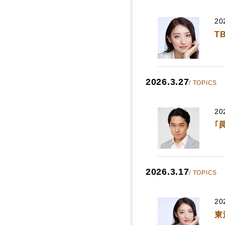
20
T
2026.3.27
/ TOPICS
20
｢
2026.3.17
/ TOPICS
20
東