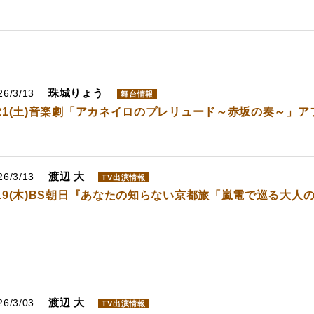
珠城りょう
26/3/13
舞台情報
/21(土)音楽劇「アカネイロのプレリュード～赤坂の奏～」
渡辺 大
26/3/13
TV出演情報
/19(木)BS朝日『あなたの知らない京都旅「嵐電で巡る大人
渡辺 大
26/3/03
TV出演情報