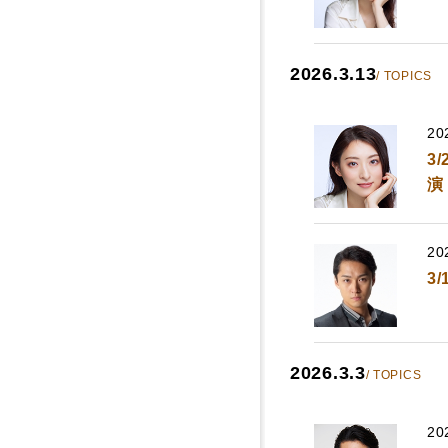
2026.3.13
/ TOPICS
20
3
演
20
3
2026.3.3
/ TOPICS
20