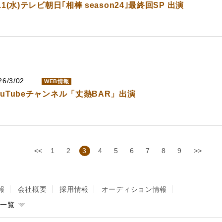
/11(水)テレビ朝日｢相棒 season24｣最終回SP 出演
26/3/02
WEB情報
ouTubeチャンネル「丈熱BAR」出演
<<
1
2
3
4
5
6
7
8
9
>>
報
会社概要
採用情報
オーディション情報
者一覧