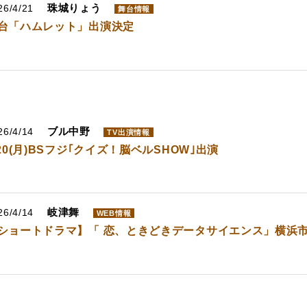
珠城りょう
26/4/21
舞台情報
台「ハムレット」出演決定
ブル中野
26/4/14
TV出演情報
/20(月)BSフジ｢クイズ！脳ベルSHOW｣出演
岐津舞
26/4/14
WEB情報
ショートドラマ】「 恋、ときどきデータサイエンス」横浜