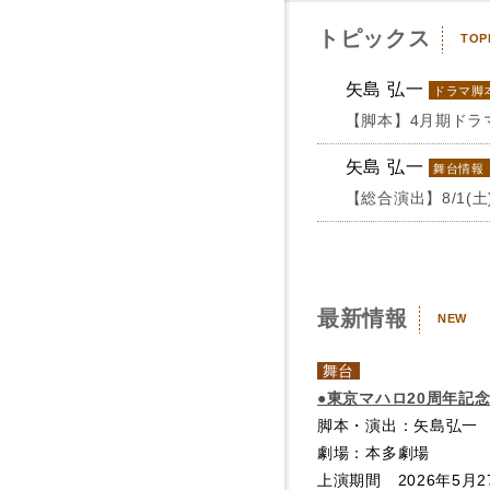
トピックス
TOP
矢島 弘一
ドラマ脚
【脚本】4月期ドラ
矢島 弘一
舞台情報
【総合演出】8/1
最新情報
NEW
舞台
●東京マハロ20周年記
脚本・演出：矢島弘一
劇場：本多劇場
上演期間 2026年5月