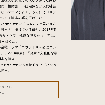
災直後の被災地での現状を訴えた内容
性同一性障害、不妊治療など現代社会
らないテーマが多く、さらにはコメデ
ンジして脚本の幅を広げている。
たNHK Eテレ「ふるカフェ系ハルさ
脚本を手掛けているほか、2017年5
 深夜ドラマ「残虐な観客たち」では、
督も務めた。
S金曜ドラマ「コウノドリ～命につい
」、2018年夏に「健康で文化的な最
脚本を担当。
定のNHK Eテレの連続ドラマ「ハルカ
話担当。
alo512
ハロ