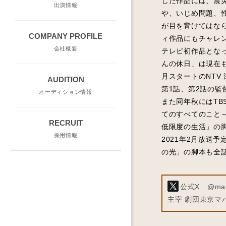
した作品には、震
出演情報
や、いじめ問題、
が目を背けてはな
COMPANY PROFILE
ィ作品にもチャレ
会社概要
テレビ初作品となっ
んの休日」は現在も
月スタートのNTV
AUDITION
第1話、第2話の監
オーディション情報
また同年秋にはTB
てのすべてのこと～
RECRUIT
低限度の生活」の
採用情報
2021年2月放送予
の光」の脚本も全
公式X @mah
主宰 劇団東京マ