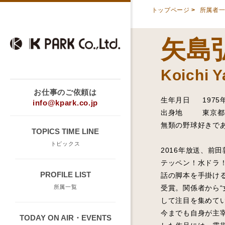
トップページ
>
所属者
矢島
Koichi Y
お仕事のご依頼は
生年月日
1975
info@kpark.co.jp
出身地
東京都
無類の野球好きで
TOPICS TIME LINE
トピックス
2016年放送、前
テッペン！水ドラ
PROFILE LIST
話の脚本を手掛け
受賞。関係者から“
所属一覧
して注目を集めて
今までも自身が主
TODAY ON AIR・EVENTS