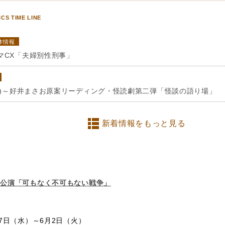
ICS TIME LINE
本情報
マCX「夫婦別性刑事」
(土)～好井まさお原案リーディング・怪読劇第二弾「怪談の語り場」
新着情報をもっと見る
念公演「可もなく不可もない戦争」
27日（水）～6月2日（火）