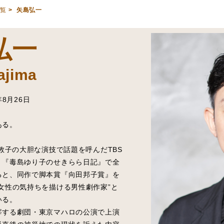
一覧
>
矢島弘一
弘一
ajima
年8月26日
ある。
田敦子の大胆な演技で話題を呼んだTBS
！『毒島ゆり子のせきらら日記』で全
ると、同作で脚本賞『向田邦子賞』を
女性の気持ちを描ける男性劇作家”と
いる。
宰する劇団・東京マハロの公演で上演