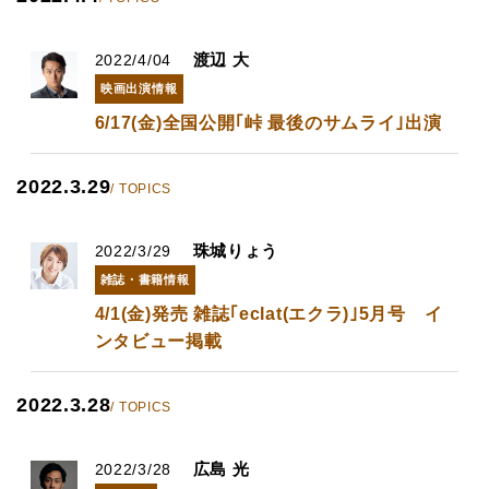
渡辺 大
2022/4/04
映画出演情報
6/17(金)全国公開｢峠 最後のサムライ｣出演
2022.3.29
/ TOPICS
珠城りょう
2022/3/29
雑誌・書籍情報
4/1(金)発売 雑誌｢eclat(エクラ)｣5月号 イ
ンタビュー掲載
2022.3.28
/ TOPICS
広島 光
2022/3/28