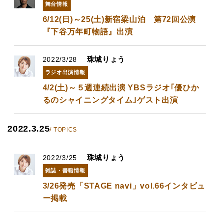
舞台情報
6/12(日)～25(土)​新宿梁山泊 第72回公演
『下谷万年町物語』出演
珠城りょう
2022/3/28
ラジオ出演情報
4/2(土)～５週連続出演 YBSラジオ｢優ひか
るのシャイニングタイム｣ゲスト出演
2022.3.25
/ TOPICS
珠城りょう
2022/3/25
雑誌・書籍情報
3/26発売「STAGE navi」vol.66インタビュ
ー掲載